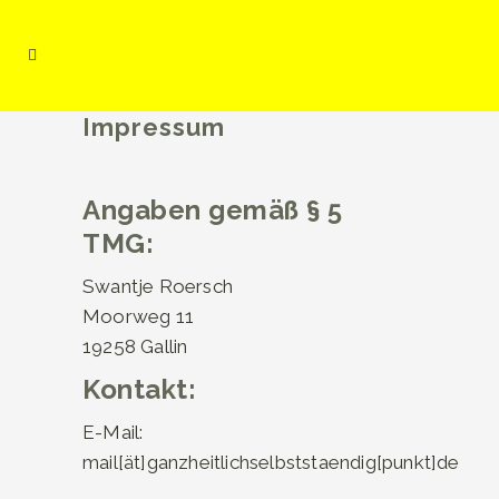
Impressum
Angaben gemäß § 5
TMG:
Swantje Roersch
Moorweg 11
19258 Gallin
Kontakt:
E-Mail:
mail[ät]ganzheitlichselbststaendig[punkt]de